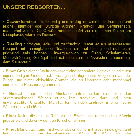
UNSERE REBSORTEN...
•
Gewurztraminer
: vollmundig und kräftig entwickelt er fruchtige und
reiche, blumige oder würzige Aromen. Kraftvoll und verführerisch,
manchmal weich. Der Gewürztraminer gehört zur exotischen Küche, zu
Käseplatten oder zum Dessert.
•
Riesling
: trocken, edel und zartfruchtig, bietet er ein auserlesenes
Bouquet mit mannigfaltigen Nuancen, die mal blumig und mal leicht
prickelnd sein können. Unvergleichlich zu Fisch, Schalentieren,
Meeresfrüchten, Geflügel und natürlich zum elsässischen choucroute,
dem Sauerkraut.
•
Pinot Gris
: dieser Wein entwickelt eine besondere Üppigkeit und einen
eigenständigen Geschmack. Kräftig und abgerundet vergeht er auf der
Zunge und bietet vielseitige Aromen, die an Unterholz oder manchmal
eine leichte Räucherung erinnern.
•
Muscat
: die milden Muskate unterscheiden sich von den
südfranzösischen Weinen durch Ihre trockene Note und Ihren
unverfälschten Charakter. Man hat förmlich den Eindruck, in eine frische
Weintraube zu beißen.
•
Pinot Noir
: die einzige Rebsorte im Elsass, die roten und rosé Wein
produziert und deren Frucht an Kirschen erinnert.
•
Pinot Blanc
: zart und mild verbindet er Kühle mit Geschmeidigkeit und
befindet sich inmitten der elsässischen Weine. Ein Wein, der jeder